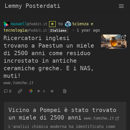
Lemmy Posterdati
maxwell
to
Scienza e
@feddit.it
M
tecnologia
·
1 year ago
@feddit.it
Italiano
Ricercatori inglesi
trovano a Paestum un miele
di 2500 anni come residuo
incrostato in antiche
ceramiche greche. E i NAS,
muti!
www.tomshw.it
0
4
Vicino a Pompei è stato trovato
un miele di 2500 anni
www.tomshw.it
L'analisi chimica moderna ha identificato come