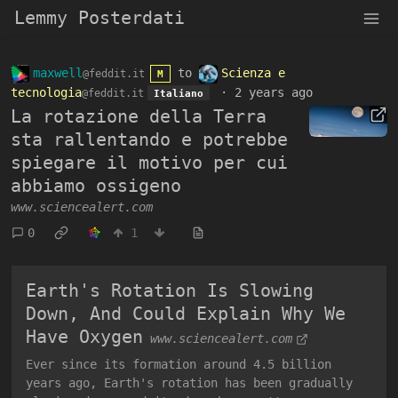
Lemmy Posterdati
maxwell
to
Scienza e
@feddit.it
M
tecnologia
·
2 years ago
@feddit.it
Italiano
La rotazione della Terra
sta rallentando e potrebbe
spiegare il motivo per cui
abbiamo ossigeno
www.sciencealert.com
0
1
Earth's Rotation Is Slowing
Down, And Could Explain Why We
Have Oxygen
www.sciencealert.com
Ever since its formation around 4.5 billion
years ago, Earth's rotation has been gradually